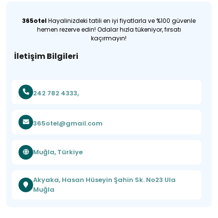
365otel
Hayalinizdeki tatili en iyi fiyatlarla ve %100 güvenle
hemen rezerve edin! Odalar hızla tükeniyor, fırsatı
kaçırmayın!
İletişim Bilgileri
242 782 4333,
365otel@gmail.com
Muğla, Türkiye
Akyaka, Hasan Hüseyin Şahin Sk. No23 Ula
Muğla