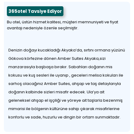
365otel Tavsiye Ediyor
Bu otel, üstün hizmet kalitesi, müşteri memnuniyeti ve fiyat
avantajı nedeniyle özenle seçilmiştir.
Denizin doğayı kucakladığı Akyaka’da, sırtını ormana yüzünü
Gökova körfezine dönen Amber Suites Akyaka,sizi
manzarasıyla başbaşa bırakır. Sabahları doğanın mis
kokusu ve kuş sesleri ile uyanıp , geceleri melisa kokuları ile
sarhoş olacağınız Amber Suıtes, ahşap ve taş detaylarıyla
doğanın kalbinde sizleri misafir edecek. Ula’ya ait
geleneksel ahşap el işçiliği ve yöreye ait taşlarla bezenmiş
mimarisi ile bölgenin kültürüne sahip çıkarak misafirlerine
konforlu ve sade, huzurlu ve dingin bir ortam sunmaktadır.