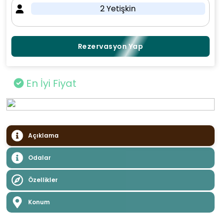
2 Yetişkin
Rezervasyon Yap
En İyi Fiyat
Açıklama
Odalar
Özellikler
Konum