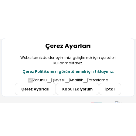
Çerez Ayarları
Web sitemizde deneyiminizi geliştirmek için çerezleri
kullanmaktayız.
Çerez Politikamızı görüntülemek için tıklayınız.
Bizi Takip Edin
Zorunlu
İşlevsel
Analitik
Pazarlama
Çerez Ayarları
Kabul Ediyorum
İptal
Copyright 2025
ElektraWeb
MUSTAFA ÇİL TURİZM BELGE NO : 11268