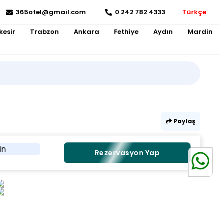
365otel@gmail.com
0 242 782 4333
Türkçe
kesir
Trabzon
Ankara
Fethiye
Aydın
Mardin
Paylaş
in
Rezervasyon Yap