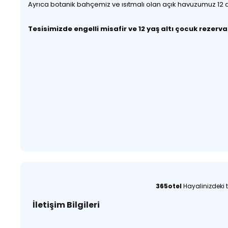
Ayrıca botanik bahçemiz ve ısıtmalı olan açık havuzumuz 12 ay 
Tesisimizde engelli misafir ve 12 yaş altı çocuk rezer
365otel
Hayalinizdeki t
İletişim Bilgileri