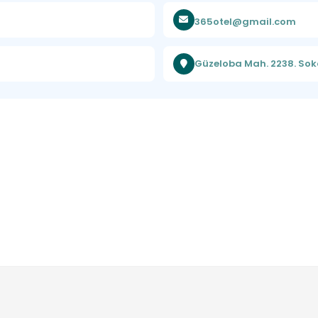
365otel@gmail.com
Güzeloba Mah. 2238. Soka