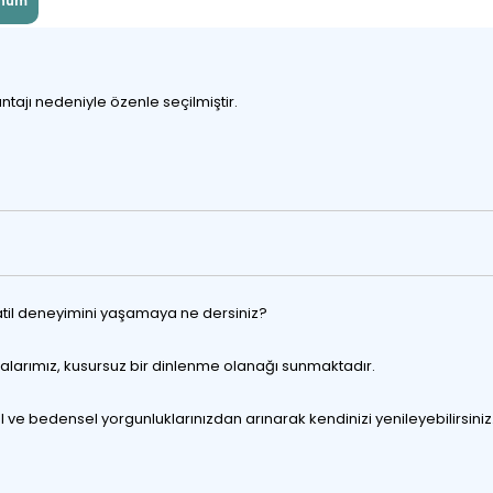
num
ntajı nedeniyle özenle seçilmiştir.
 tatil deneyimini yaşamaya ne dersiniz?
 odalarımız, kusursuz bir dinlenme olanağı sunmaktadır.
ve bedensel yorgunluklarınızdan arınarak kendinizi yenileyebilirsiniz