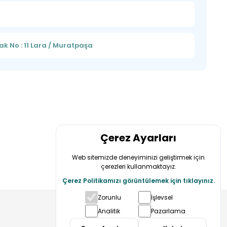
k No : 11 Lara / Muratpaşa
Çerez Ayarları
Web sitemizde deneyiminizi geliştirmek için
çerezleri kullanmaktayız.
Çerez Politikamızı görüntülemek için tıklayınız.
Zorunlu
İşlevsel
Bizi Takip Edin
Analitik
Pazarlama