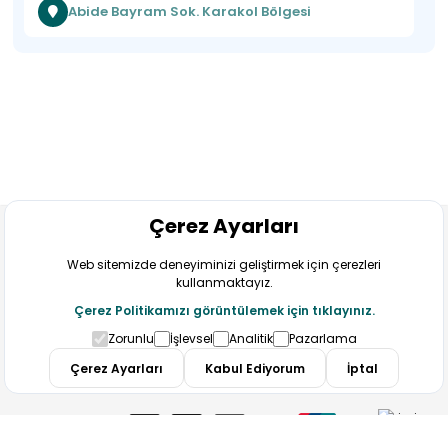
Abide Bayram Sok. Karakol Bölgesi
Çerez Ayarları
Web sitemizde deneyiminizi geliştirmek için çerezleri
kullanmaktayız.
Çerez Politikamızı görüntülemek için tıklayınız.
Bizi Takip Edin
Zorunlu
İşlevsel
Analitik
Pazarlama
Çerez Ayarları
Kabul Ediyorum
İptal