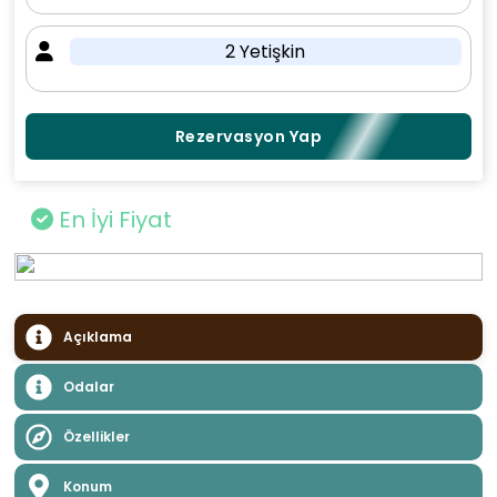
2 Yetişkin
Rezervasyon Yap
En İyi Fiyat
Açıklama
Odalar
Özellikler
Konum