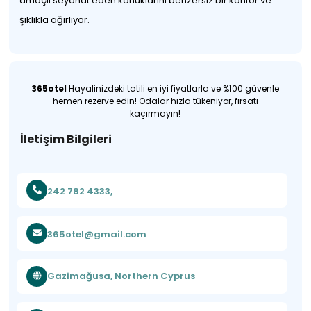
amaçlı seyahat eden konuklarını benzersiz bir konfor ve
şıklıkla ağırlıyor.
365otel
Hayalinizdeki tatili en iyi fiyatlarla ve %100 güvenle
hemen rezerve edin! Odalar hızla tükeniyor, fırsatı
kaçırmayın!
İletişim Bilgileri
242 782 4333,
365otel@gmail.com
Gazimağusa, Northern Cyprus