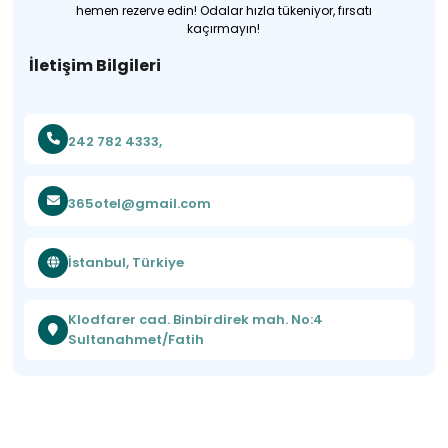
hemen rezerve edin! Odalar hızla tükeniyor, fırsatı
kaçırmayın!
İletişim Bilgileri
242 782 4333,
365otel@gmail.com
İstanbul, Türkiye
Klodfarer cad. Binbirdirek mah. No:4
Sultanahmet/Fatih