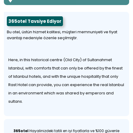
365otel Tavsiye Ediyor
Bu otel, üstün hizmet kalitesi, müşteri memnuniyeti ve fiyat
avantajı nedeniyle özenle seçilmiştir.
Here, in this historical centre (Old City) of Sultanahmet
Istanbul, with comforts that can only be offered by the finest
of Istanbul hotels, and with the unique hospitality that only
Rast Hotel can provide, you can experience the real Istanbul
in an environment which was shared by emperors and
sultans.
365otel
Hayalinizdeki tatili en iyi fiyatlarla ve %100 güvenle